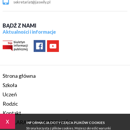
sekretariat@jaswily.pl
BĄDŹ Z NAMI
Aktualności i informacje
Strona główna
Szkoła
Uczeń
Rodzic
Kontakt
x
DEKLARACJA DOSTĘPNOŚCI
INFORMACJA DOTYCZĄCA PLIKÓW COOKIES
Strona korzysta z plików cookies. Możesz określić warunki