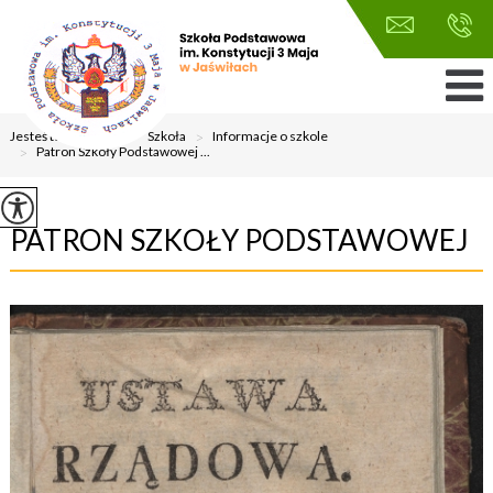
Jesteś tutaj:
Home
>
Szkoła
>
Informacje o szkole
>
Patron Szkoły Podstawowej ...
PATRON SZKOŁY PODSTAWOWEJ