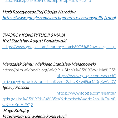
http://wlaczpolske.pl/index.php?etap=10&i=1243
Herb Rzeczypospolitej Obojga Narodów
https://www.google.com/searchq=herb+rzeczypospolite
TWÓRCY KONSTYTUCJI 3 MAJA
Król Stanisław August Poniatowski
https://www.google.com/searchq=stanis%C5%82aw+augu
Marszałek Sejmu Wielkiego Stanisław Małachowski
https://pl.m.wikipedia.org/wiki/Plik:Stanis%C5%82aw_Ma%C
https://www.google.com/search?
q=ignacy+potocki&tbm=isch&ved=2ahUKEwj8iarM3q3wAh
Ignacy Potocki
https://www.google.com/search?
q=hugo+ko%C5%82%C4%85taj&tbm=isch&ved=2ahUKEwjx
wKHdKmA-EQ2
Hugo Kołłątaj
Przeciwnicy uchwalenia konstytucji