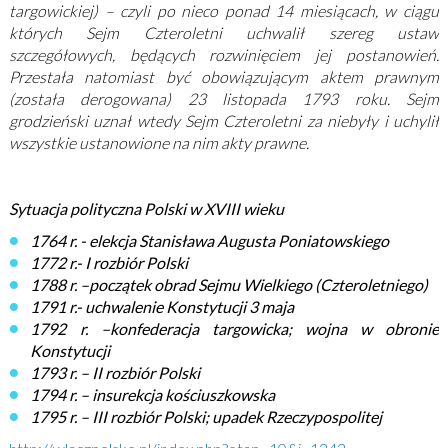
targowickiej) – czyli po nieco ponad 14 miesiącach, w ciągu
których Sejm Czteroletni uchwalił szereg ustaw
szczegółowych, będących rozwinięciem jej postanowień.
Przestała natomiast być obowiązującym aktem prawnym
(została derogowana) 23 listopada 1793 roku. Sejm
grodzieński uznał wtedy Sejm Czteroletni za niebyły i uchylił
wszystkie ustanowione na nim akty prawne.
Sytuacja polityczna Polski w XVIII wieku
1764 r. - elekcja Stanisława Augusta Poniatowskiego
1772 r.- I rozbiór Polski
1788 r. –początek obrad Sejmu Wielkiego (Czteroletniego)
1791 r.- uchwalenie Konstytucji 3 maja
1792 r. –konfederacja targowicka; wojna w obronie
Konstytucji
1793 r. – II rozbiór Polski
1794 r. – insurekcja kościuszkowska
1795 r. – III rozbiór Polski; upadek Rzeczypospolitej