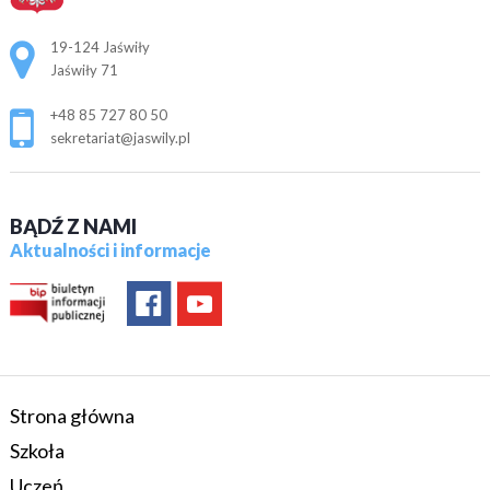
Adres pocztowy:
19-124 Jaświły
Jaświły 71
+48 85 727 80 50
sekretariat@jaswily.pl
BĄDŹ Z NAMI
Aktualności i informacje
Strona główna
Szkoła
Uczeń