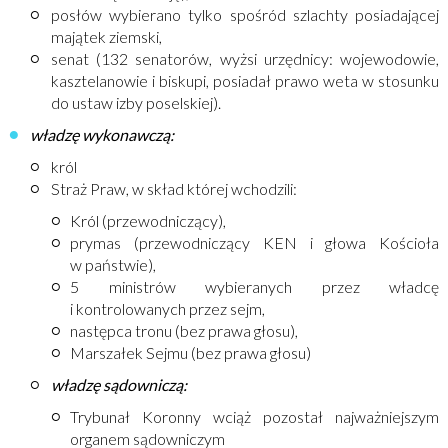
posłów wybierano tylko spośród szlachty posiadającej
majątek ziemski,
senat (132 senatorów, wyżsi urzędnicy: wojewodowie,
kasztelanowie i biskupi, posiadał prawo weta w stosunku
do ustaw izby poselskiej).
władzę wykonawczą:
król
Straż Praw, w skład której wchodzili:
Król (przewodniczący),
prymas (przewodniczący KEN i głowa Kościoła
w państwie),
5 ministrów wybieranych przez władcę
i kontrolowanych przez sejm,
następca tronu (bez prawa głosu),
Marszałek Sejmu (bez prawa głosu)
władzę sądowniczą:
Trybunał Koronny wciąż pozostał najważniejszym
organem sądowniczym