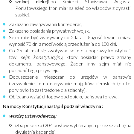
w
olnej elekcji;
po śmierci Stanisława Augusta
Poniatowskiego tron miał należeć do władców z dynastii
saskiej.
Zakazano zawiązywania konfederacji.
Zakazano posiadania prywatnych wojsk.
Sejm miał być zwoływany co 2 lata. Długość trwania miała
wynosić 70 dni z możliwością przedłużenia do 100 dni.
Co 25 lat miał się zwoływać sejm dla poprawy konstytucji,
tzw.
sejm konstytucyjny,
który posiadał prawo zmiany
dokumentu państwowego. Żaden inny sejm miał nie
posiadać tego przywileju.
Dopuszczenie mieszczan do urzędów w państwie
i zezwolenie im na nabywanie majątków ziemskich (do tej
pory było to zastrzeżone dla szlachty).
Obiecano wziąć chłopów pod opiekę państwa i prawa.
Na mocy Konstytucji nastąpił podział władzy na :
władzę ustawodawczą:
izba poselska (204 posłów wybieranych przez szlachtę na
dwuletnią kadencję),