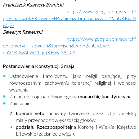
Franciszek Ksawery Branicki
https://www.google.com/search?
q=Franciszek+Ksawery+Branicki&tbm=isch&ved=2ahUKE
8Q2-
Seweryn Rzewuski
https://www.google.com/search?
q=seweryn+rzewuski&tbm=isch&ved=2ahUKEwjc-
quV4K3wAhWChqQKHWj3AicQ2
Postanowienia Konstytucji 3 maja
Ustanowienie katolicyzmu jako religii panującej, przy
równoczesnym zachowaniu tolerancji religijnej i wolności
wyznania.
Zmiana ustroju państwowego na
monarchię konstytucyjną
.
Zniesienie:
liberum veto
; uchwały tworzone przez Izbę poselską
miały przechodzić większością głosów,
podziału Rzeczpospolitej
na Koronę i Wielkie Księstwo
Litewskie (zaciśnięcie więzi),