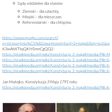
Sądy oddzielne dla stanów:
Ziemski – dla szlachty.
Miejski – dla mieszczan.
Referendarski – dla chłopów.
https://www.google.com/search?
q=strona+tytu%C5%82owa+konstytucji+3+maja&tbm=isch&v
K3wAhXTtqQKHSmnCgQQ2-
https://pl.wikipedia.org/wiki/Konstytucja_3_maja#/media/Plik
https://pl.wikipedia.org/wiki/Konstytucja_3_maja#/media/Plik:Ko
https://pl.wikipedia.org/wiki/Konstytucja_3_maja#/media/Plik:Ko
https://pl.wikipedia.org/wiki/Konstytucja_3_maja#/media/Plik:Ko
Jan Matejko,
Konstytucja 3 Maja 1791 roku
https://pl.wikipedia.org/wiki/Konstytucja_3_maja#/media/Plik:Ko