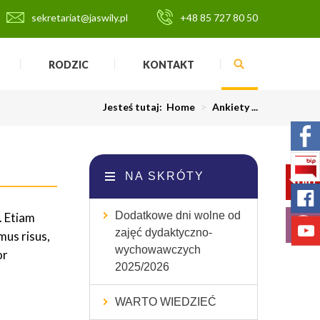
sekretariat@jaswily.pl
+48 85 727 80 50
RODZIC
KONTAKT
Jesteś tutaj:
Home
>
Ankiety ...
NA SKRÓTY
Dodatkowe dni wolne od
. Etiam
zajęć dydaktyczno-
imus risus,
wychowawczych
or
2025/2026
WARTO WIEDZIEĆ