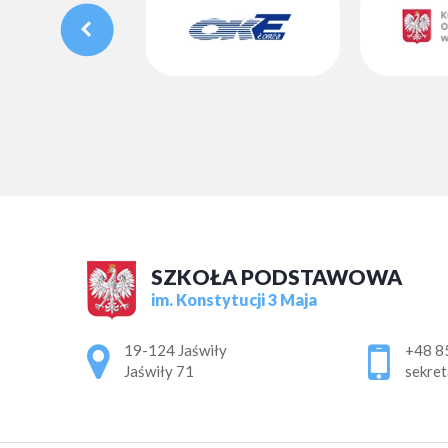
SZKOŁA PODSTAWOWA
im. Konstytucji 3 Maja
Adres pocztowy:
19-124 Jaświły
+48 8
Jaświły 71
sekret