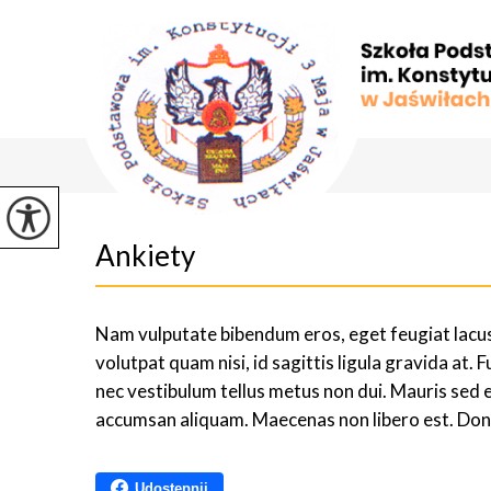
Ankiety
Nam vulputate bibendum eros, eget feugiat lacus t
volutpat quam nisi, id sagittis ligula gravida at. F
nec vestibulum tellus metus non dui. Mauris sed e
accumsan aliquam. Maecenas non libero est. Done
Udostępnij