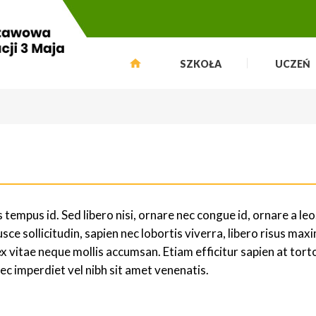
SZKOŁA
UCZEŃ
empus id. Sed libero nisi, ornare nec congue id, ornare a leo
usce sollicitudin, sapien nec lobortis viverra, libero risus max
x vitae neque mollis accumsan. Etiam efficitur sapien at tort
c imperdiet vel nibh sit amet venenatis.