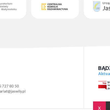
BĄD
Aktual
5 727 80 50
ariat@jaswily.pl
x