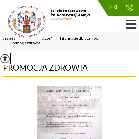
Jesteś tutaj:
Home
>
Uczeń
>
Informacje dla uczniów
>
Promocja zdrowia ...
PROMOCJA ZDROWIA