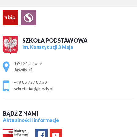
SZKOŁA PODSTAWOWA
im. Konstytucji 3 Maja
Adres pocztowy:
19-124 Jaświły
Jaświły 71
+48 85 727 80 50
sekretariat@jaswily.pl
BĄDŹ Z NAMI
Aktualności i informacje