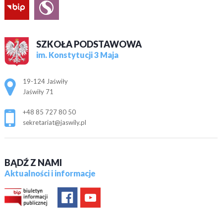
SZKOŁA PODSTAWOWA
im. Konstytucji 3 Maja
Adres pocztowy:
19-124 Jaświły
Jaświły 71
+48 85 727 80 50
sekretariat@jaswily.pl
BĄDŹ Z NAMI
Aktualności i informacje